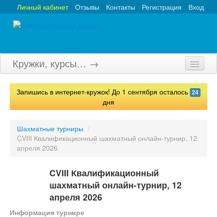
Личный кабинет
Отзывы
Контакты
Регистрация
Вход
Кружки, курсы… →
Главная
Запишись в интернет-кружок! До 1 сентября осталось
24
Кружки
дня
Курсы
Шахматные турниры
/
CVIII Квалификационный шахматный онлайн-турнир, 12
Олимпиады
апреля 2026
Турниры
CVIII Квалификационный
Конкурсы
шахматный онлайн-турнир, 12
апреля 2026
Вебинары
Информация турнире