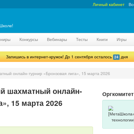
Личный кабинет
Во
аШколе!
рниры
Конкурсы
Вебинары
Тесты
Книги
Игры
Запишись в интернет-кружок! До 1 сентября осталось
дня
24
тный онлайн-турнир «Бронзовая лига», 15 марта 2026
й шахматный онлайн-
Оргкомитет
», 15 марта 2026