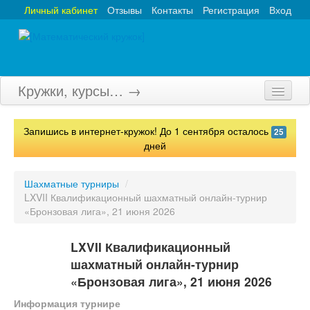
Личный кабинет
Отзывы
Контакты
Регистрация
Вход
Кружки, курсы… →
Главная
Запишись в интернет-кружок! До 1 сентября осталось
25
Кружки
дней
Курсы
Шахматные турниры
/
LXVII Квалификационный шахматный онлайн-турнир
Олимпиады
«Бронзовая лига», 21 июня 2026
Турниры
LXVII Квалификационный
Конкурсы
шахматный онлайн-турнир
«Бронзовая лига», 21 июня 2026
Вебинары
Информация турнире