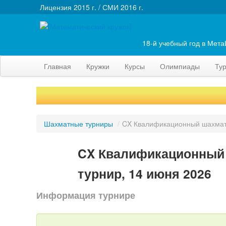
Лицензия 2015 г. / СМИ 2016 г.
18-й учебный год в Мет
Главная
Кружки
Курсы
Олимпиады
Ту
Шахматные турниры
/
CX Квалификационный шахмат
CX Квалификационный
турнир, 14 июня 2026
Информация турнире