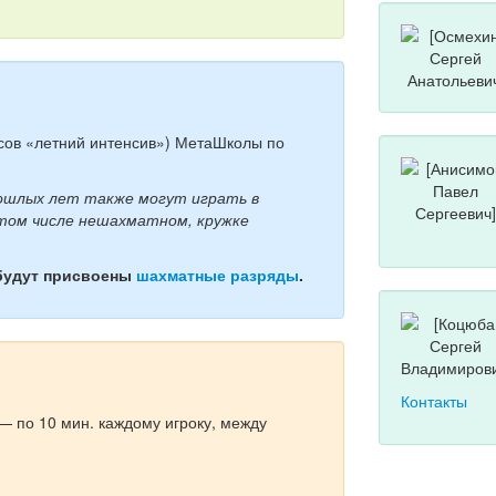
рсов «летний интенсив») МетаШколы по
рошлых лет также могут играть в
 том числе нешахматном, кружке
будут присвоены
шахматные разряды
.
Контакты
— по 10 мин. каждому игроку, между