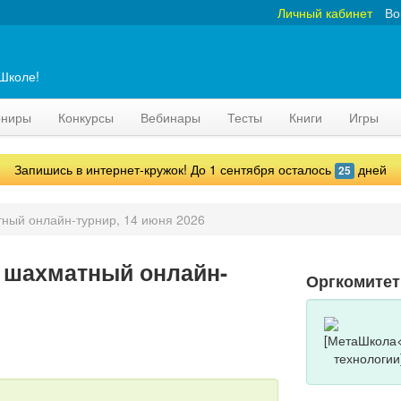
Личный кабинет
Во
аШколе!
рниры
Конкурсы
Вебинары
Тесты
Книги
Игры
Запишись в интернет-кружок! До 1 сентября осталось
дней
25
ный онлайн-турнир, 14 июня 2026
 шахматный онлайн-
Оргкомитет