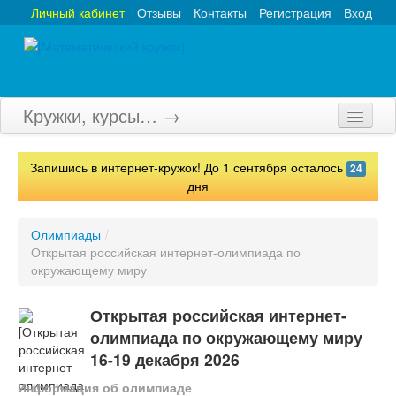
Личный кабинет
Отзывы
Контакты
Регистрация
Вход
Кружки, курсы… →
Главная
Запишись в интернет-кружок! До 1 сентября осталось
24
Кружки
дня
Курсы
Олимпиады
/
Открытая российская интернет-олимпиада по
Олимпиады
окружающему миру
Турниры
Открытая российская интернет-
Конкурсы
олимпиада по окружающему миру
16-19 декабря 2026
Вебинары
Информация об олимпиаде