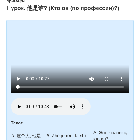
Тесты
1 урок. 他是谁? (Кто он (по профессии)?)
Книги
Игры
Учитель
Текст
А: Этот человек,
A: 这个人, 他是
A: Zhège rén, tā shì
кто он?