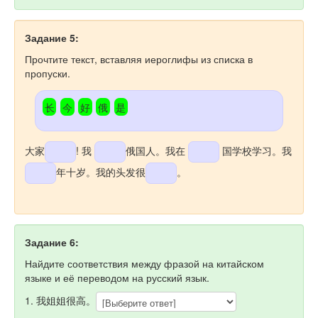
Задание 5:
Прочтите текст, вставляя иероглифы из списка в
пропуски.
长
今
好
俄
是
大家
! 我
俄国人。我在
国学校学习。我
年十岁。我的头发很
。
Задание 6:
Найдите соответствия между фразой на китайском
языке и её переводом на русский язык.
1. 我姐姐很高。