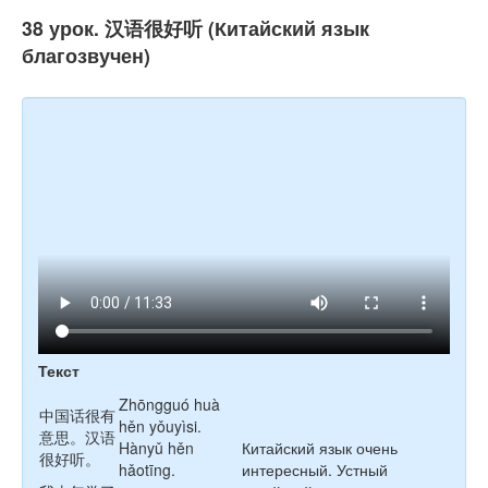
38 урок. 汉语很好听 (Китайский язык
благозвучен)
Текст
Zhōngguó
huà
中国话很有
hěn
yǒuyìsi
.
意思。汉语
Hànyǔ
hěn
Китайский язык очень
很好听。
hǎotīng
.
интересный. Устный