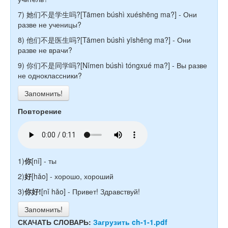
7) 她们不是学生吗?[Tāmen búshì xuéshēng ma?] - Они
разве не ученицы?
8) 他们不是医生吗?[Tāmen búshì yīshēng ma?] - Они
разве не врачи?
9) 你们不是同学吗?[Nǐmen búshì tóngxué ma?] - Вы разве
не одноклассники?
Запомнить!
Повторение
1)
你
[nǐ] - ты
2)
好
[hǎo] - хорошо, хороший
3)
你好!
[nǐ hǎo] - Привет! Здравствуй!
Запомнить!
СКАЧАТЬ СЛОВАРЬ:
Загрузить ch-1-1.pdf