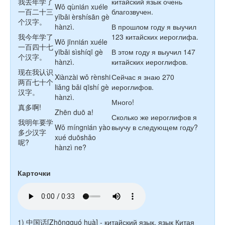
我去年学了
китайский язык очень
Wǒ
qùnián
xuéle
一百二十三
благозвучен.
yībǎi
èrshísān
gè
个汉字。
hànzì
.
В прошлом году я выучил
我今年学了
123 китайских иероглифа.
Wǒ
jīnnián
xuéle
一百四十七
yībǎi
sìshíqī
gè
В этом году я выучил 147
个汉字。
hànzì
.
китайских иероглифов.
现在我认识
Xiànzài
wǒ
rènshi
Сейчас я знаю 270
两百七十个
liǎng
bǎi
qīshí
gè
иероглифов.
汉字。
hànzì
.
Много!
真多啊
!
Zhēn
duō
a!
Сколько же иероглифов я
我明年要学
Wǒ
míngnián
yào
выучу в следующем году?
多少汉字
xué
duōshǎo
呢
?
hànzì
ne?
Карточки
1) 中国话[Zhōngguó huà] - китайский язык, язык Китая