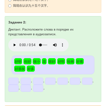
我现在认识九十五个汉字。
Задание 2:
Диктант. Расположите слова в порядке их
представления в аудиозаписи.
好听
你好
很小
花
很好
好吃
绘画
好看
好朋友
好多
,
,
,
,
,
,
,
,
,
。