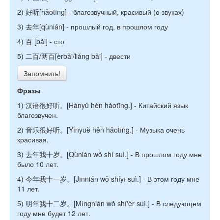
2) 好听[hǎotīng] - благозвучный, красивый (о звуках)
3) 去年[qùnián] - прошлый год, в прошлом году
4) 百 [bǎi] - сто
5) 二百/两百[èrbǎi/liǎng bǎi] - двести
Запомнить!
Фразы
1) 汉语很好听。[Hànyǔ hěn hǎotīng.] - Китайский язык
благозвучен.
2) 音乐很好听。[Yīnyuè hěn hǎotīng.] - Музыка очень
красивая.
3) 去年我十岁。[Qùnián wǒ shí suì.] - В прошлом году мне
было 10 лет.
4) 今年我十一岁。[Jīnnián wǒ shíyī suì.] - В этом году мне
11 лет.
5) 明年我十二岁。[Míngnián wǒ shí'èr suì.] - В следующем
году мне будет 12 лет.