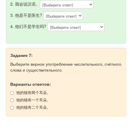
2. 我会说汉语。
3. 他是不是医生?
4. 他们不是学生吗?
Задание 7:
Выберите верное употребление числительного, счётного
слова и существительного.
Варианты ответов:
他的猫有两个耳朵。
他的猫有一个耳朵。
他的猫有二个耳朵。