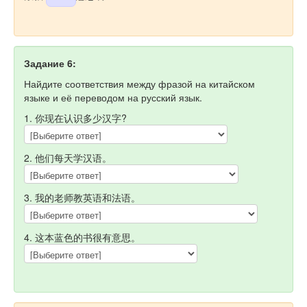
Задание 6:
Найдите соответствия между фразой на китайском
языке и её переводом на русский язык.
1. 你现在认识多少汉字?
2. 他们每天学汉语。
3. 我的老师教英语和法语。
4. 这本蓝色的书很有意思。