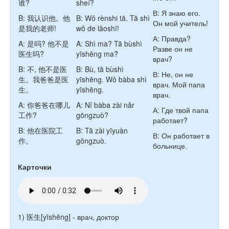
谁?
sheí?
В: Я знаю его.
B: 我认识他。他
B: Wǒ rènshi tā. Tā shì
Он мой учитель!
是我的老师!
wǒ de lǎoshī!
А: Правда?
A: 是吗? 他不是
A: Shì ma? Tā bùshì
Разве он не
医生吗?
yīshēng ma?
врач?
B: 不, 他不是医
B: Bù, tā bùshì
В: Не, он не
生。我爸爸是医
yīshēng. Wǒ bàba shì
врач. Мой папа
生。
yīshēng.
врач.
A: 你爸爸在哪儿
A: Nǐ bàba zài nǎr
А: Где твой папа
工作?
gōngzuò?
работает?
B: 他在医院工
B: Tā zài yīyuàn
В: Он работает в
作。
gōngzuò.
больнице.
Карточки
1) 医生[yīshēng] - врач, доктор