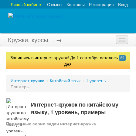
Личный кабинет
Отзывы
Контакты
Регистрация
Вход
Кружки, курсы… →
Главная
Запишись в интернет-кружок! До 1 сентября осталось
22
Кружки
дня
Курсы
Интернет-кружки
/
Китайский язык
/
1 уровень
/
Примеры
Олимпиады
Турниры
Интернет-кружок по китайскому
языку, 1 уровень, примеры
Конкурсы
Примерные серии задач интернет-кружка
Вебинары