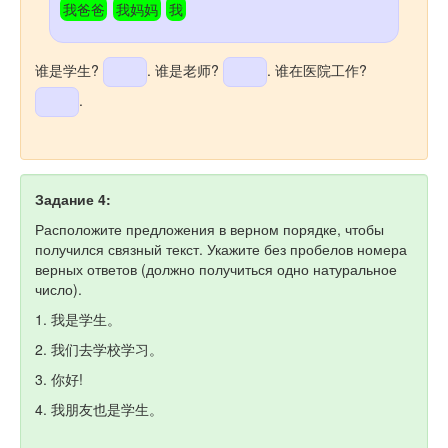
我爸爸
我妈妈
我
谁是学生?
. 谁是老师?
. 谁在医院工作?
.
Задание 4:
Расположите предложения в верном порядке, чтобы
получился связный текст. Укажите без пробелов номера
верных ответов (должно получиться одно натуральное
число).
1. 我是学生。
2. 我们去学校学习。
3. 你好!
4. 我朋友也是学生。