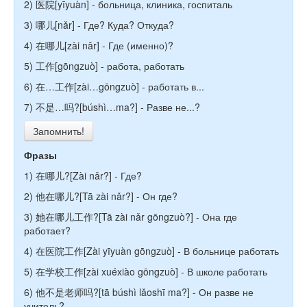
2) 医院[yīyuàn] - больница, клиника, госпиталь
3) 哪儿[nǎr] - Где? Куда? Откуда?
4) 在哪儿[zài nǎr] - Где (именно)?
5) 工作[gōngzuò] - работа, работать
6) 在…工作[zài…gōngzuò] - работать в...
7) 不是…吗?[búshì…ma?] - Разве не...?
Запомнить!
Фразы
1) 在哪儿?[Zài nǎr?] - Где?
2) 他在哪儿?[Tā zài nǎr?] - Он где?
3) 她在哪儿工作?[Tā zài nǎr gōngzuò?] - Она где
работает?
4) 在医院工作[Zài yīyuàn gōngzuò] - В больнице работать
5) 在学校工作[zài xuéxiào gōngzuò] - В школе работать
6) 他不是老师吗?[tā búshì lǎoshī ma?] - Он разве не
учитель?