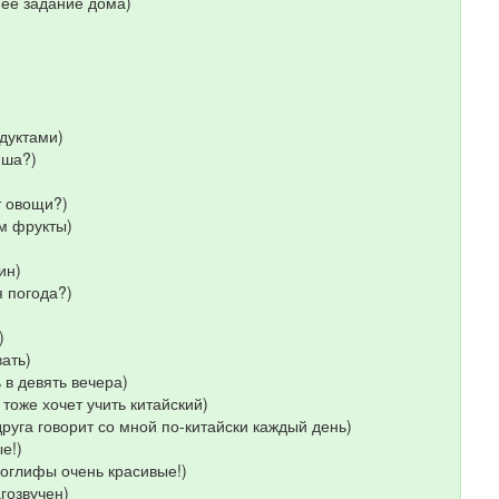
е задание дома)
дуктами)
пша?)
 овощи?)
м фрукты)
ин)
 погода?)
)
ать)
в девять вечера)
же хочет учить китайский)
 говорит со мной по-китайски каждый день)
е!)
глифы очень красивые!)
гозвучен)