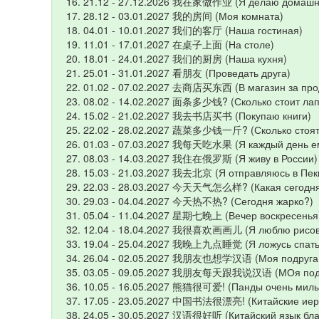
21.12 - 27.12.2026 我在家做作业 (Я делаю домашне
28.12 - 03.01.2027 我的房间 (Моя комната)
04.01 - 10.01.2027 我们的客厅 (Наша гостиная)
11.01 - 17.01.2027 在桌子上面 (На столе)
18.01 - 24.01.2027 我们的厨房 (Наша кухня)
25.01 - 31.01.2027 看朋友 (Проведать друга)
01.02 - 07.02.2027 去商店买东西 (В магазин за про
08.02 - 14.02.2027 面条多少钱? (Сколько стоит ла
15.02 - 21.02.2027 我去书店买书 (Покупаю книги)
22.02 - 28.02.2027 蔬菜多少钱一斤? (Сколько стоят
01.03 - 07.03.2027 我每天吃水果 (Я каждый день е
08.03 - 14.03.2027 我住在俄罗斯 (Я живу в России)
15.03 - 21.03.2027 我去北京 (Я отправляюсь в Пек
22.03 - 28.03.2027 今天天气怎么样? (Какая сегодня
29.03 - 04.04.2027 今天热不热? (Сегодня жарко?)
05.04 - 11.04.2027 星期七晚上 (Вечер воскресенья
12.04 - 18.04.2027 我很喜欢画画儿 (Я люблю рисов
19.04 - 25.04.2027 我晚上九点睡觉 (Я ложусь спать 
26.04 - 02.05.2027 我朋友也想学汉语 (Моя подруга то
03.05 - 09.05.2027 我朋友每天跟我说汉语 (МОя подруга
10.05 - 16.05.2027 熊猫很可爱! (Панды очень милы
17.05 - 23.05.2027 中国书法很漂亮! (Китайские иеро
24.05 - 30.05.2027 汉语很好听 (Китайский язык бла