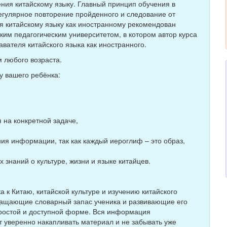
ения китайскому языку. Главный принцип обучения в
егулярное повторение пройденного и следование от
я китайскому языку как иностранному рекомендован
ким педагогическим университетом, в котором автор курса
ателя китайского языка как иностранного.
м любого возраста.
 у вашего ребёнка:
 на конкретной задаче,
я информации, так как каждый иероглиф – это образ,
 знаний о культуре, жизни и языке китайцев.
а к Китаю, китайской культуре и изучению китайского
гащающие словарный запас ученика и развивающие его
простой и доступной форме. Вся информация
т уверенно накапливать материал и не забывать уже