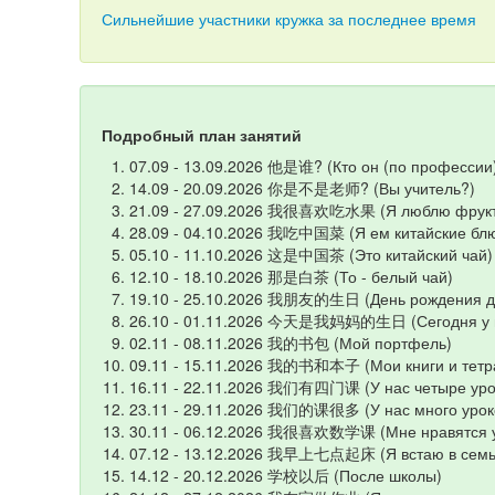
Сильнейшие участники кружка за последнее время
Подробный план занятий
07.09 - 13.09.2026 他是谁? (Кто он (по профессии
14.09 - 20.09.2026 你是不是老师? (Вы учитель?)
21.09 - 27.09.2026 我很喜欢吃水果 (Я люблю фрук
28.09 - 04.10.2026 我吃中国菜 (Я ем китайские бл
05.10 - 11.10.2026 这是中国茶 (Это китайский чай)
12.10 - 18.10.2026 那是白茶 (То - белый чай)
19.10 - 25.10.2026 我朋友的生日 (День рождения д
26.10 - 01.11.2026 今天是我妈妈的生日 (Сегодня у м
02.11 - 08.11.2026 我的书包 (Мой портфель)
09.11 - 15.11.2026 我的书和本子 (Мои книги и тетр
16.11 - 22.11.2026 我们有四门课 (У нас четыре уро
23.11 - 29.11.2026 我们的课很多 (У нас много урок
30.11 - 06.12.2026 我很喜欢数学课 (Мне нравятся у
07.12 - 13.12.2026 我早上七点起床 (Я встаю в семь
14.12 - 20.12.2026 学校以后 (После школы)