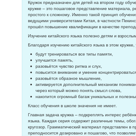
Кружок предназначен для детей на втором году обуч
кружке – это пошаговое представление материала, р
простого к сложному. Именно такой принцип обучени
ведущими университетами Китая, в частности Пекинс
прошёл повышение квалификации в качестве преподав
Изучение китайского языка полезно детям и взрослы
Благодаря изучению китайского языка в этом кружке,
будут тренироваться все типы памяти,
улучшится память,
разовьётся чувство ритма и слух,
повысится внимание и умение концентрироваться
разовьётся образное мышление,
активируется дополнительный механизм понимани
через который можно понять смысл слова,
накопится огромный багаж уникальных и полезных
Класс обучения в школе значения не имеет.
Главная задача кружка – подкреплять интерес ребёнк
языка. Каждая серия содержит различные темы, обо
кругозор. Грамматический материал представлен в 
преподносится дозировано и пошагово, что позволяе