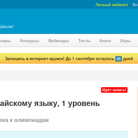
Личный кабинет
Во
аШколе!
рниры
Конкурсы
Вебинары
Тесты
Книги
Игры
Запишись в интернет-кружок! До 1 сентября осталось
дней
26
Идёт запись!
тайскому языку, 1 уровень
вка к олимпиадам