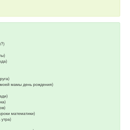
)?)
ты)
юда)
руга)
оей мамы день рождения)
ади)
ка)
ов)
роки математики)
 утра)