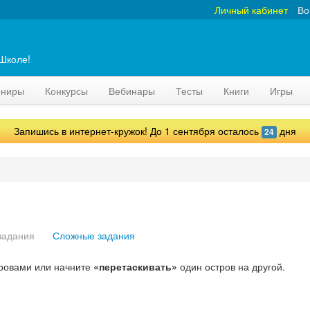
Личный кабинет
Во
аШколе!
рниры
Конкурсы
Вебинары
Тесты
Книги
Игры
Запишись в интернет-кружок! До 1 сентября осталось
дня
24
задания
Сложные задания
ровами или начните
«перетаскивать»
один остров на другой.