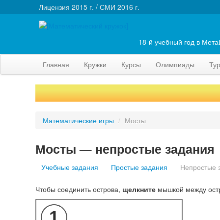
Лицензия 2015 г. / СМИ 2016 г.
18-й учебный год в Мет
Главная
Кружки
Курсы
Олимпиады
Ту
Математические игры
/
Мосты
Мосты — непростые задания
Учебные задания
Простые задания
Непростые 
Чтобы соединить острова,
щелкните
мышкой между ост