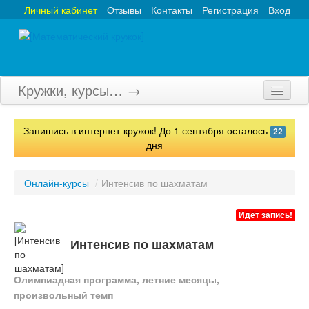
Личный кабинет
Отзывы
Контакты
Регистрация
Вход
Кружки, курсы… →
Главная
Запишись в интернет-кружок! До 1 сентября осталось
22
Кружки
дня
Курсы
Онлайн-курсы
/
Интенсив по шахматам
Олимпиады
Идёт запись!
Турниры
Интенсив по шахматам
Конкурсы
Олимпиадная программа, летние месяцы,
Вебинары
произвольный темп