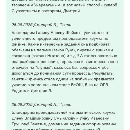
творческим"-нереальным. А вот новый способ - супер!!
С уважением и восторгом, Дмитрий.
26.06.2025
Дмитрий Л., Тверь
Благодарим Галину Яновну Шойхет - удивительно
увлеченного предметом преподавателя кружка по
физике. Какие интересные задания она подбирает:
обезьяны на пальме (закон Гука), пираты с ящиками
сокровищ (законы Ньютона) и т.д.!! А как основательно
она разбирает решения, терпеливо и заинтересованно
отвечает на "глупые", казалось бы, вопросы, чтобы
докопаться до понимания сути процесса. Результаты
занятий: физика стала одним из любимых предметов,
участие в региональном этапе ВсОШ, 5-ка на ОГЭ.
Родители Дмитрия Л.
26.06.2025
Дмитрий Л., Тверь
Благодарим преподавателей математического кружка
Елену Владимировну Смыкалову и Инну Ивановну
Трушову! Занятия, домашние задания сформированы
уникальным образом: синхронно со школьной