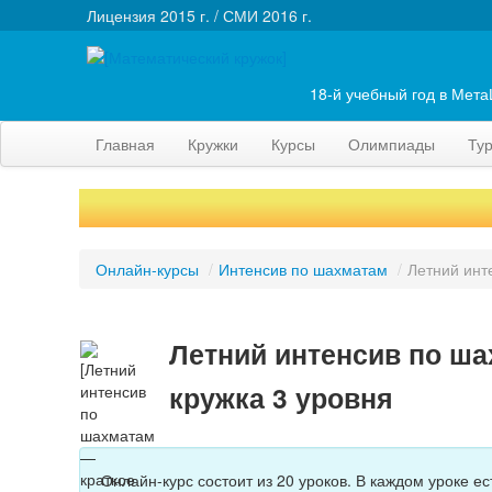
Лицензия 2015 г. / СМИ 2016 г.
18-й учебный год в Мет
Главная
Кружки
Курсы
Олимпиады
Ту
Онлайн-курсы
/
Интенсив по шахматам
/
Летний инт
Летний интенсив по ша
кружка 3 уровня
Онлайн-курс состоит из 20 уроков. В каждом уроке е