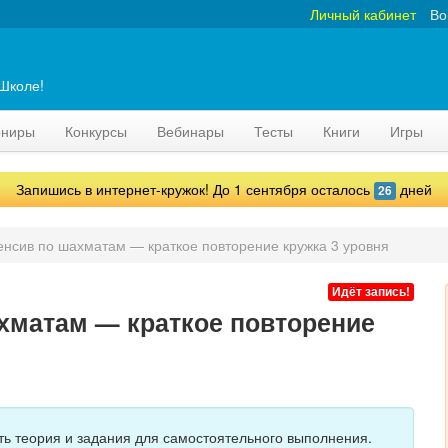
Личный кабинет
Во
аШколе!
рниры
Конкурсы
Вебинары
Тесты
Книги
Игры
Запишись в интернет-кружок! До 1 сентября осталось
дней
26
енсив по шахматам — краткое повторение кружка 3 уровня
Идёт запись!
хматам — краткое повторение
сть теория и задания для самостоятельного выполнения.