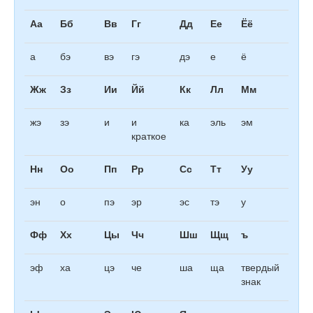
Аа
Бб
Вв
Гг
Дд
Ее
Ёё
а
бэ
вэ
гэ
дэ
е
ё
Жж
Зз
Ии
Йй
Кк
Лл
Мм
жэ
зэ
и
и
ка
эль
эм
краткое
Нн
Оо
Пп
Рр
Сс
Тт
Уу
эн
о
пэ
эр
эс
тэ
у
Фф
Хх
Цы
Чч
Шш
Щщ
ъ
эф
ха
цэ
че
ша
ща
твердый
знак