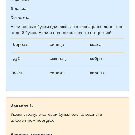
Б
орисов
К
остиков
Если первые буквы одинаковы, то слова располагают по
второй букве. Если и она одинакова, то по третьей.
б
ерёза
с
и
ница
ко
а
ла
д
уб
с
к
ворец
ко
б
ра
к
лён
с
о
рока
ко
р
ова
Задание 1:
Укажи строку, в которой буквы расположены в
алфавитном порядке.
Варианты ответов: