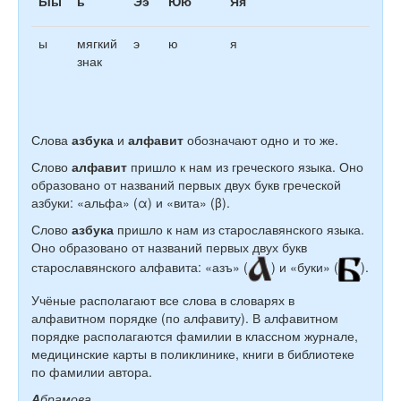
Ыы
ь
Ээ
Юю
Яя
ы
мягкий
э
ю
я
знак
Слова
азбука
и
алфавит
обозначают одно и то же.
Слово
алфавит
пришло к нам из греческого языка. Оно
образовано от названий первых двух букв греческой
азбуки: «альфа» (α) и «вита» (β).
Слово
азбука
пришло к нам из старославянского языка.
Оно образовано от названий первых двух букв
старославянского алфавита: «азъ» (
) и «буки» (
).
Учёные располагают все слова в словарях в
алфавитном порядке (по алфавиту). В алфавитном
порядке располагаются фамилии в классном журнале,
медицинские карты в поликлинике, книги в библиотеке
по фамилии автора.
А
брамова