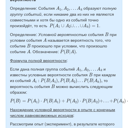
A
1
,
A
2
,
.
.
.
A
k
Определение: События
образуют
полную
группу событий
, если никакие два из них не являются
совместными и хотя бы одно из событий точно
P
(
A
1
∪
A
2
∪
.
.
.
∪
A
k
)
=
1
произойдёт, то есть
.
B
Определение:
Условной вероятностью
события
при
A
условии события
называется вероятность того, что
B
событие
произошло при условии, что произошло
A
P
(
B
|
A
)
.
событие
. Обозначение:
Формула полной вероятности
:
A
1
,
A
2
,
.
.
.
A
k
Если дана полная группа событий
и
B
известны условные вероятности события
при каждом
A
i
:
P
(
B
|
A
1
)
,
P
(
B
|
A
2
)
.
.
.
P
(
B
|
A
k
)
,
из событий
то
B
вероятность события
можно вычислить следующим
образом:
P
(
B
)
=
P
(
A
1
)
⋅
P
(
B
|
A
1
)
+
P
(
A
2
)
⋅
P
(
B
|
A
2
)
+
.
.
.
+
P
(
A
k
)
⋅
P
(
B
|
A
k
)
.
Нахождение условной вероятности в опыте с конечным
числом равновозможных исходов
:
Рассмотрим опыт (эксперимент), в результате которого