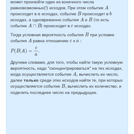
может произойти один из конечного числа
A
равновозможных(!) исходов. При этом событие
a
B
b
происходит в
исходах, событие
происходит в
A
B
исходах, а одновременно события
и
(то есть
A
∩
B
c
событие
) происходит в
исходах.
B
Тогда условная вероятность события
при условии
A
c
a
:
события
равна отношению
к
P
(
B
|
A
)
=
c
a
.
Другими словами, для того, чтобы найти такую условную
вероятность, надо "сконцентрироваться" на тех исходах,
A
,
когда осуществляется событие
вычислить их число,
далее
только
среди этих исходов найти те, при которых
B
,
осуществляется событие
вычислить их количество, и
поделить последнее число на предыдущее.