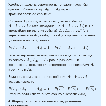
Удобнее находить вероятность появления хотя бы
A
1
,
A
2
,
.
.
.
A
k
одного события из
через
противоположное событие:
События "Произойдёт хотя бы одно из событий
A
1
,
A
2
,
.
.
.
A
k
A
1
,
A
2
,
.
.
.
A
k
" (это объединение
) и "Не
A
1
,
A
2
,
.
.
.
A
k
произойдет ни одно из событий
" (это
A
1
,
A
2
,
A
k
пересечение не
не
... не
) - противоположные
(дополнительные), значит
P
(
A
1
∪
A
2
∪
.
.
.
∪
A
k
)
=
1
−
P
(
A
1
―
∩
A
2
―
∩
.
.
.
∩
A
k
―
)
.
То есть вероятность того, что произойдёт хотя бы одно
A
1
,
A
2
,
.
.
.
A
k
из событий
равна разности 1 и
A
1
,
вероятности того, что одновременно
не
произойдут
A
2
,
A
k
.
и
и ... и
A
1
,
A
2
,
.
.
.
A
k
Если при этом известно, что события
-
независимые, то:
P
(
A
1
∪
A
2
∪
.
.
.
∪
A
k
)
=
1
−
P
(
A
1
―
)
⋅
P
(
A
2
―
)
⋅
.
.
.
⋅
P
(
A
k
―
)
.
(!только если известно, что события независимы!)
4. Формула полной вероятности, условная
вероятность