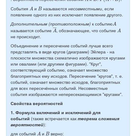
A
B
События
и
называются
несовместными
, если
появление одного из них исключает появление другого.
A
Дополнительным (противоположным)
к событию
A
―
A
называется событие
, обозначающее, что событие
не происходит.
Объединение и пересечение событий лучше всего
представлять в виде кругов (диаграмм) Эйлера - на
плоскости множества схематично изображаются кругами
или овалами (или другими фигурами). "Круг",
соответствующий событию, означает множество
благоприятных ему исходов. Пересечение "кругов", т. е.
событий, означает множество исходов, благоприятных
для всех пересечённых событий. Несовместные
события изображаются непересекающимися "кругами".
Свойства вероятностей
1. Формула включений и исключений для
событий
(также встречается как
теорема сложения
вероятностей
):
A
B
для событий
и
верно: