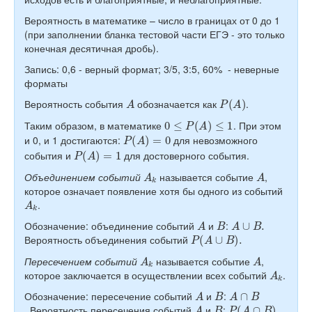
Вероятность в математике – число в границах от 0 до 1
(при заполнении бланка тестовой части ЕГЭ - это только
конечная десятичная дробь).
Запись:
0,6 - верный формат; 3/5, 3:5, 60% - неверные
форматы
A
P
(
A
)
Вероятность события
обозначается как
.
0
≤
P
(
A
)
≤
1
Таким образом, в математике
. При этом
P
(
A
)
=
0
и 0, и 1 достигаются:
для невозможного
P
(
A
)
=
1
события и
для достоверного события.
A
k
A
Объединением
событий
называется событие
,
которое означает появление хотя бы одного из событий
A
k
.
A
B
A
∪
B
.
Обозначение: объединение событий
и
:
P
(
A
∪
B
)
.
Вероятность объединения событий
A
k
A
Пересечением
событий
называется событие
,
A
k
которое заключается в осуществлении всех событий
.
A
B
A
∩
B
Обозначение: пересечение событий
и
:
A
B
P
(
A
∩
B
)
.
. Вероятность пересечения событий
и
: