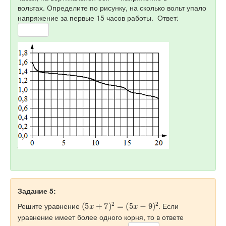
вольтах. Определите по рисунку, на сколько вольт упало
напряжение за первые 15 часов работы. Ответ:
Задание 5:
(
5
x
+
7
)
2
=
(
5
x
−
9
)
2
Решите уравнение
. Если
уравнение имеет более одного корня, то в ответе