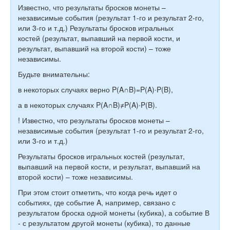
Известно, что результаты бросков монеты –
независимые события (результат 1-го и результат 2-го,
или 3-го и т.д.) Результаты бросков игральных
костей (результат, выпавший на первой кости, и
результат, выпавший на второй кости) – тоже
независимы.
Будьте внимательны:
в некоторых случаях верно P(A∩B)=P(A)∙P(B),
а в некоторых случаях P(A∩B)≠P(A)∙P(B).
!
Известно, что
результаты бросков монеты –
независимые события
(результат 1-го и результат 2-го,
или 3-го и т.д.)
Результаты бросков игральных костей
(результат,
выпавший на первой кости, и результат, выпавший на
второй кости) –
тоже независимы
.
При этом стоит отметить, что когда речь идет о
событиях, где событие A, например, связано с
результатом броска одной монеты (кубика), а событие В
- с результатом другой монеты (кубика), то данные