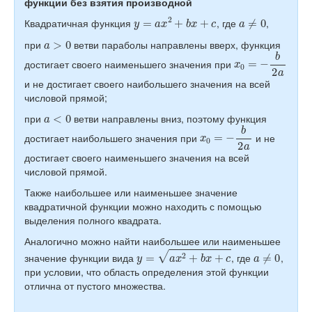
функции без взятия производной
y
=
a
x
2
+
b
x
+
c
a
≠
0
Квадратичная функция
, где
,
a
>
0
при
ветви параболы направлены вверх, функция
x
0
=
−
b
2
a
достигает своего наименьшего значения при
и не достигает своего наибольшего значения на всей
числовой прямой;
a
<
0
при
ветви направлены вниз, поэтому функция
x
0
=
−
b
2
a
достигает наибольшего значения при
и не
достигает своего наименьшего значения на всей
числовой прямой.
Также наибольшее или наименьшее значение
квадратичной функции можно находить с помощью
выделения полного квадрата.
Аналогично можно найти наибольшее или наименьшее
y
=
a
x
2
+
b
x
+
c
a
≠
0
значение функции вида
, где
,
при условии, что область определения этой функции
отлична от пустого множества.