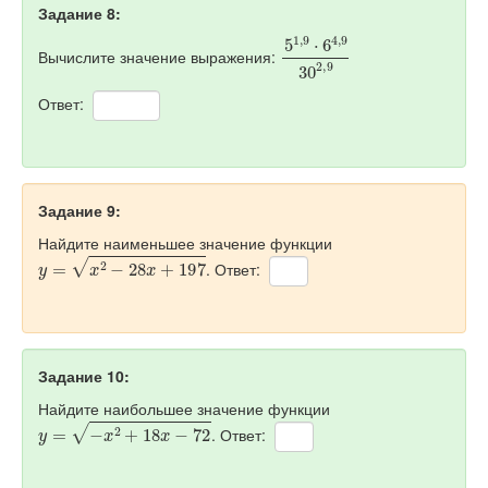
Задание 8:
5
1
,
9
⋅
6
4
,
9
30
2
,
9
Вычислите значение выражения:
Ответ:
Задание 9:
Найдите наименьшее значение функции
y
=
x
2
−
28
x
+
197
. Ответ:
Задание 10:
Найдите наибольшее значение функции
y
=
−
x
2
+
18
x
−
72
. Ответ: