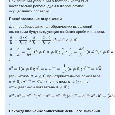
При решении уравнений в тестовой части ЕГЭ
настоятельно рекомендуем в любом случае
осуществлять проверку.
Преобразование выражений
Для преобразования алгебраических выражений
полезными будут следующие свойства дроби и степени:
a
b
=
a
⋅
c
b
⋅
c
a
b
=
a
:
c
b
:
c
,
(
b
≠
0
,
c
≠
0
)
и
;
a
(
(
(
(
b
b
b
m
b
≠
≠
≠
⋅
≠
c
0
0
0
0
d
,
,
,
d
c
d
)
=
;
≠
≠
≠
a
0
0
0
c
,
b
)
)
d
;
;
d
a
a
≠
,
b
m
0
:
)
c
+
;
d
a
b
=
b
m
a
+
=
d
c
a
b
d
+
c
=
,
b
a
m
d
+
,
b
c
b
d
,
.
a
0
=
1
(
a
≠
0
)
;
a
1
=
a
;
a
−
n
=
1
a
n
(
a
≠
0
)
;
a
1
/
n
=
a
n
n
a
≥
0
(при чётном
,
, при отрицательном показателе
a
≠
0
)
a
m
/
n
=
a
m
n
n
a
≥
0
;
(при чётном
,
, при
a
≠
0
)
отрицательном показателе
;
a
(
(
a
a
m
m
b
⋅
)
a
)
n
n
n
;
=
a
=
n
a
a
:
m
m
b
n
n
+
=
;
n
a
(
;
n
a
a
⋅
b
m
b
)
n
n
:
a
=
,
(
n
b
=
≠
a
0
m
)
−
n
;
.
Нахождение наибольшего/наименьшего значения