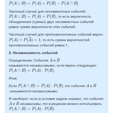
P
(
A
∪
B
)
=
P
(
A
)
+
P
(
B
)
−
P
(
A
∩
B
)
Частный случай
для
несовместных
событий:
P
(
A
∪
B
)
=
P
(
A
)
+
P
(
B
)
, то есть вероятность
объединения (суммы) двух несовместных событий
равна сумме вероятности этих событий.
Частный случай
для
противоположных
событий верно:
P
(
A
)
+
P
(
A
―
)
=
1
, то есть сумма вероятностей
противоположных событий равна 1.
2. Независимость событий
A
B
Определение: События
и
называются
независимыми
, если верно следующее:
P
(
A
∩
B
)
=
P
(
A
)
⋅
P
(
B
)
.
Итак:
P
(
A
∩
B
)
=
P
(
A
)
⋅
P
(
B
)
A
B
Если
,
то
события
и
называются независимыми
.
И наоборот:
если
в условии задачи сказано, что события
A
B
и
независимы
,
то
в решении
можно
использовать
P
(
A
∩
B
)
=
P
(
A
)
⋅
P
(
B
)
.