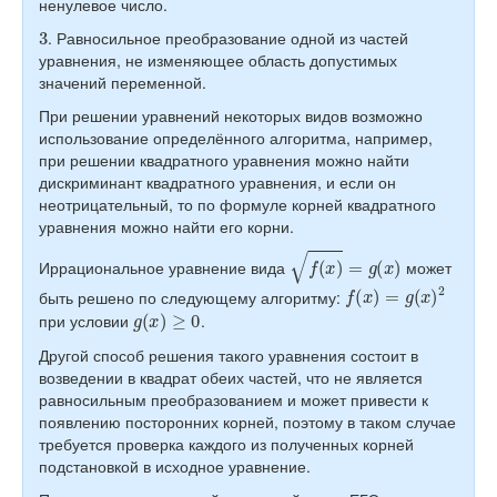
ненулевое число.
3
. Равносильное преобразование одной из частей
уравнения, не изменяющее область допустимых
значений переменной.
При решении уравнений некоторых видов возможно
использование определённого алгоритма, например,
при решении квадратного уравнения можно найти
дискриминант квадратного уравнения, и если он
неотрицательный, то по формуле корней квадратного
уравнения можно найти его корни.
f
(
x
)
=
g
(
x
)
Иррациональное уравнение вида
может
f
(
x
)
=
g
(
x
)
2
быть решено по следующему алгоритму:
g
(
x
)
≥
0
при условии
.
Другой способ решения такого уравнения состоит в
возведении в квадрат обеих частей, что не является
равносильным преобразованием и может привести к
появлению посторонних корней, поэтому в таком случае
требуется проверка каждого из полученных корней
подстановкой в исходное уравнение.