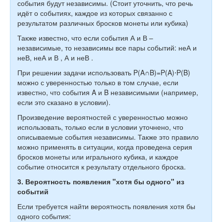
события будут независимы. (Стоит уточнить, что речь
идёт о событиях, каждое из которых связанно с
результатом различных бросков монеты или кубика)
Также известно, что если события А и В –
независимые,
то независимы все пары событий: неА и
неВ, неА и В , А и неВ .
При решении задачи использовать P(A∩B)=P(A)⋅P(B)
можно с уверенностью только в том случае, если
известно, что события A и B независимыми (например,
если это сказано в условии).
Произведение вероятностей с уверенностью можно
использовать, только если в условии уточнено, что
описываемые события независимы. Также это правило
можно применять в ситуации, когда проведена серия
бросков монеты или игрального кубика, и каждое
событие относится к результату отдельного броска.
3. Вероятность появления "хотя бы одного" из
событий
Если требуется найти
вероятность появления хотя бы
одного события
: