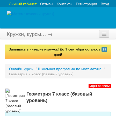
Личный кабинет
Отзывы
Контакты
Регистрация
Вход
Кружки, курсы… →
Главная
Запишись в интернет-кружок! До 1 сентября осталось
25
Кружки
дней
Курсы
Онлайн-курсы
/
Школьная программа по математике
/
Геометрия 7 класс (базовый уровень)
Олимпиады
Турниры
Идёт запись!
Геометрия 7 класс (базовый
Конкурсы
уровень)
Вебинары