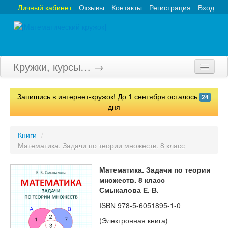
Личный кабинет
Отзывы
Контакты
Регистрация
Вход
Кружки, курсы… →
Главная
Запишись в интернет-кружок! До 1 сентября осталось
24
Кружки
дня
Курсы
Книги
/
Математика. Задачи по теории множеств. 8 класс
Олимпиады
Турниры
Математика. Задачи по теории
множеств. 8 класс
Конкурсы
Смыкалова Е. В.
ISBN
978-5-6051895-1-0
Вебинары
(Электронная книга)