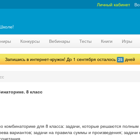
Личный кабинет
Во
аШколе!
рниры
Конкурсы
Вебинары
Тесты
Книги
Игры
Запишись в интернет-кружок! До 1 сентября осталось
дней
25
сс
инаторике. 8 класс
по комбинаторике для 8 класса: задачи, которые решаются полным
ева вариантов; задачи на правила суммы и произведения; задачи 
сочетания.