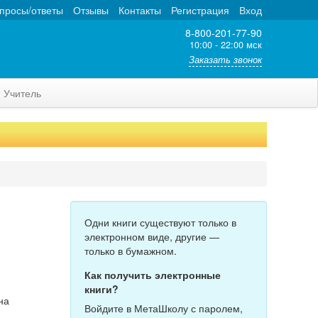
просы/ответы
Отзывы
Контакты
Регистрация
Вход
8-800-201-77-90
10:00 - 22:00 мск
Заказать звонок
Учитель
Одни книги существуют только в
электронном виде, другие —
только в бумажном.
Как получить электронные
книги?
на
Войдите в МетаШколу с паролем,