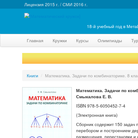
Лицензия 2015 г. / СМИ 2016 г.
18-й учебный год в Мет
Главная
Кружки
Курсы
Олимпиады
Ту
Книги
/
Математика. Задачи по комбинаторике. 8 кла
Математика. Задачи по комб
Смыкалова Е. В.
ISBN
978-5-6050452-7-4
(Электронная книга)
Сборник содержит 150 задач 
перебором и построением дер
размещения, перестановки и 