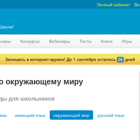
Личный кабинет
Во
аШколе!
рниры
Конкурсы
Вебинары
Тесты
Книги
Игры
Запишись в интернет-кружок! До 1 сентября осталось
дней
26
по окружающему миру
ды для школьников
ика
немецкий язык
окружающий мир
русский язык