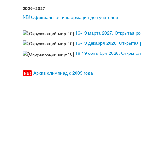
2026–2027
NB! Официальная информация для учителей
16-19 марта 2027. Открытая р
интернет-олимпиадах и конкурсах по математике, инф
учителей. СПб АППО, МетаШкола
16-19 декабря 2026. Открытая
16-19 сентября 2026. Открыта
интернет-олимпиадах и конкурсах по русскому языку 
Архив олимпиад с 2009 года
NB!
русскому языку 2019-20XX. Материал для учителей. 
иностранным языкам 2020-20XX. Материал для учител
языку 2021-2024. Материал для учителей. ИИЯ ВГСПУ
По
20XX. Материал для учителей. РГПУ, МетаШкола