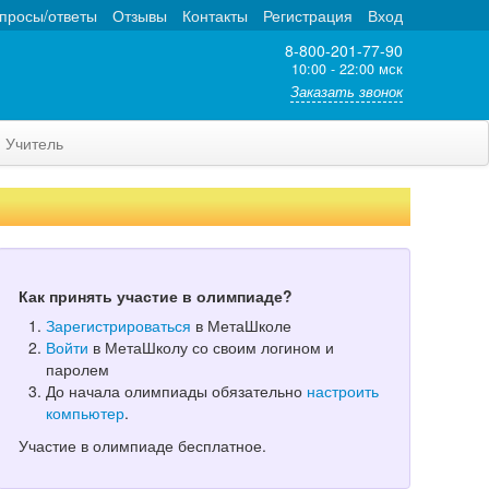
просы/ответы
Отзывы
Контакты
Регистрация
Вход
8-800-201-77-90
10:00 - 22:00 мск
Заказать звонок
Учитель
Как принять участие в олимпиаде?
Зарегистрироваться
в МетаШколе
Войти
в МетаШколу со своим логином и
паролем
До начала олимпиады обязательно
настроить
компьютер
.
Участие в олимпиаде бесплатное.