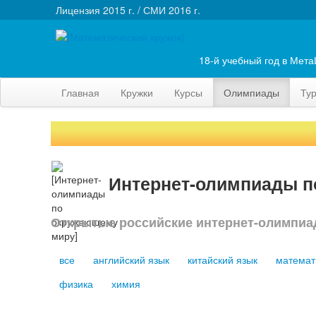
Лицензия 2015 г. / СМИ 2016 г.
18-й учебный год в Мет
Главная
Кружки
Курсы
Олимпиады
Ту
Интернет-олимпиады 
Открытые российские интернет-олимпиа
все
английский язык
китайский язык
математ
физика
химия