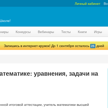
Личный кабинет
Во
аШколе!
рниры
Конкурсы
Вебинары
Тесты
Книги
Игры
Запишись в интернет-кружок! До 1 сентября осталось
дней
25
атематике: уравнения, задачи на
нной итоговой аттестации, учитель математики высшей