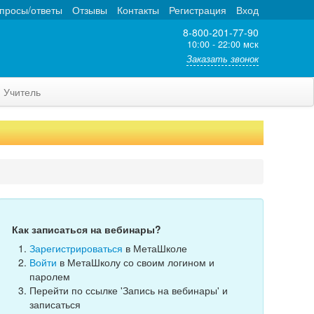
просы/ответы
Отзывы
Контакты
Регистрация
Вход
8-800-201-77-90
10:00 - 22:00 мск
Заказать звонок
Учитель
Как записаться на вебинары?
Зарегистрироваться
в МетаШколе
Войти
в МетаШколу со своим логином и
паролем
Перейти по ссылке 'Запись на вебинары' и
записаться