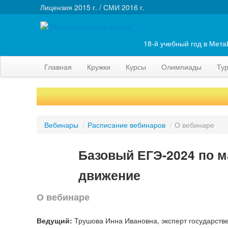
Лицензия 2015 г. / СМИ 2016 г.
18-й учебный год в Мет
Главная
Кружки
Курсы
Олимпиады
Ту
Вебинары
/
Расписание вебинаров
/
О вебинаре
Базовый ЕГЭ-2024 по м
движение
О вебинаре
Ведущий:
Трушова Инна Ивановна, эксперт государстве