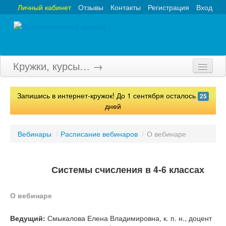
Личный кабинет
Отзывы
Контакты
Регистрация
Вход
Кружки, курсы… →
Главная
Запишись в интернет-кружок! До 1 сентября осталось
25
Кружки
дней
Курсы
Вебинары
/
Расписание вебинаров
/
О вебинаре
Олимпиады
Турниры
Системы счисления в 4-6 классах
Конкурсы
О вебинаре
Вебинары
Ведущий:
Смыкалова Елена Владимировна, к. п. н., доцент