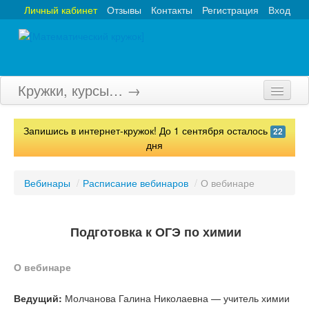
Личный кабинет
Отзывы
Контакты
Регистрация
Вход
Кружки, курсы… →
Главная
Запишись в интернет-кружок! До 1 сентября осталось
22
Кружки
дня
Курсы
Вебинары
/
Расписание вебинаров
/
О вебинаре
Олимпиады
Турниры
Подготовка к ОГЭ по химии
Конкурсы
О вебинаре
Вебинары
Ведущий:
Молчанова Галина Николаевна — учитель химии