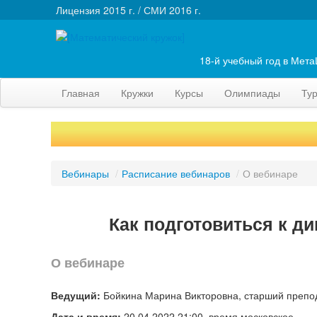
Лицензия 2015 г. / СМИ 2016 г.
18-й учебный год в Мет
Главная
Кружки
Курсы
Олимпиады
Ту
Вебинары
/
Расписание вебинаров
/
О вебинаре
Как подготовиться к д
О вебинаре
Ведущий:
Бойкина Марина Викторовна, старший препо
Дата и время:
20.04.2022 21:00, время московское