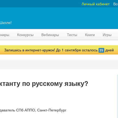
Личный кабинет
Во
аШколе!
рниры
Конкурсы
Вебинары
Тесты
Книги
Игры
Запишись в интернет-кружок! До 1 сентября осталось
дней
25
иктанту по русскому языку?
даватель СПб АППО, Санкт-Петербург