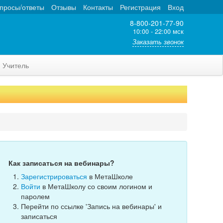
просы/ответы
Отзывы
Контакты
Регистрация
Вход
8-800-201-77-90
10:00 - 22:00 мск
Заказать звонок
Учитель
Как записаться на вебинары?
Зарегистрироваться
в МетаШколе
Войти
в МетаШколу со своим логином и
паролем
Перейти по ссылке 'Запись на вебинары' и
записаться