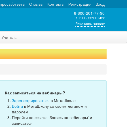
просы/ответы
Отзывы
Контакты
Регистрация
Вход
8-800-201-77-90
10:00 - 22:00 мск
Заказать звонок
Учитель
Как записаться на вебинары?
Зарегистрироваться
в МетаШколе
Войти
в МетаШколу со своим логином и
паролем
Перейти по ссылке 'Запись на вебинары' и
записаться