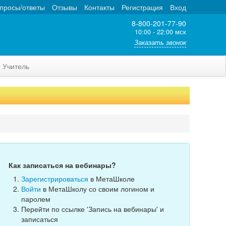
просы/ответы
Отзывы
Контакты
Регистрация
Вход
8-800-201-77-90
10:00 - 22:00 мск
Заказать звонок
Учитель
Как записаться на вебинары?
Зарегистрироваться
в МетаШколе
Войти
в МетаШколу со своим логином и
паролем
Перейти по ссылке 'Запись на вебинары' и
записаться