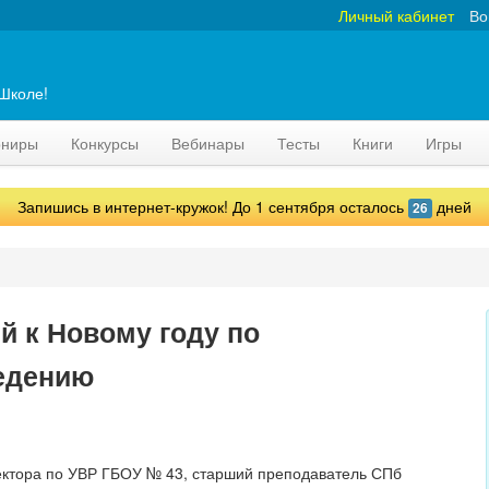
Личный кабинет
Во
аШколе!
рниры
Конкурсы
Вебинары
Тесты
Книги
Игры
Запишись в интернет-кружок! До 1 сентября осталось
дней
26
й к Новому году по
едению
иректора по УВР ГБОУ № 43, старший преподаватель СПб