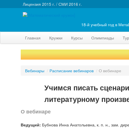
Лицензия 2015 г. / СМИ 2016 г.
18-й учебный год в Мет
Главная
Кружки
Курсы
Олимпиады
Ту
Вебинары
/
Расписание вебинаров
/
О вебинаре
Учимся писать сценари
литературному произв
О вебинаре
Ведущий:
Бубнова Инна Анатольевна, к. п. н., зам. д