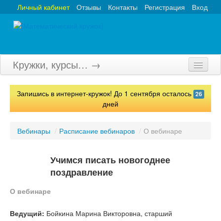
Личный кабинет
Отзывы
Контакты
Регистрация
Вход
Кружки, курсы… →
Главная
Запишись в интернет-кружок! До 1 сентября осталось
26
Кружки
дней
Курсы
Вебинары
/
Расписание вебинаров
/
О вебинаре
Олимпиады
Учимся писать новогоднее
Турниры
поздравление
Конкурсы
О вебинаре
Вебинары
Ведущий:
Бойкина Марина Викторовна, старший