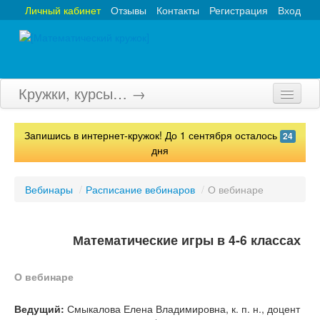
Личный кабинет
Отзывы
Контакты
Регистрация
Вход
Кружки, курсы… →
Главная
Запишись в интернет-кружок! До 1 сентября осталось
24
Кружки
дня
Курсы
Вебинары
/
Расписание вебинаров
/
О вебинаре
Олимпиады
Турниры
Математические игры в 4-6 классах
Конкурсы
О вебинаре
Вебинары
Ведущий:
Смыкалова Елена Владимировна, к. п. н., доцент