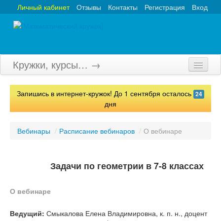
Личный кабинет
Отзывы
Контакты
Регистрация
Вход
Кружки, курсы… →
Главная
Запишись в интернет-кружок! До 1 сентября осталось
24
Кружки
дня
Курсы
Вебинары
/
Расписание вебинаров
/
О вебинаре
Олимпиады
Турниры
Задачи по геометрии в 7-8 классах
Конкурсы
О вебинаре
Вебинары
Ведущий:
Смыкалова Елена Владимировна, к. п. н., доцент