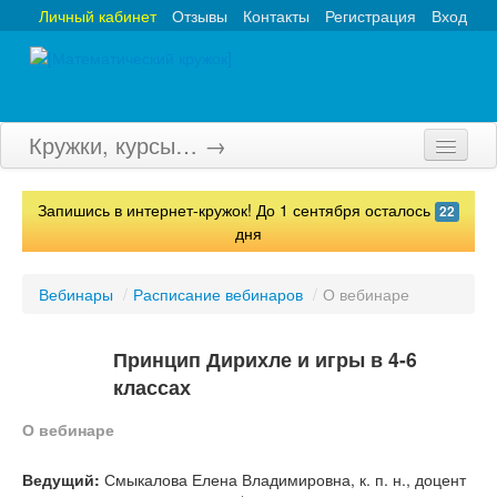
Личный кабинет
Отзывы
Контакты
Регистрация
Вход
Кружки, курсы… →
Главная
Запишись в интернет-кружок! До 1 сентября осталось
22
Кружки
дня
Курсы
Вебинары
/
Расписание вебинаров
/
О вебинаре
Олимпиады
Принцип Дирихле и игры в 4-6
Турниры
классах
Конкурсы
О вебинаре
Вебинары
Ведущий:
Смыкалова Елена Владимировна, к. п. н., доцент