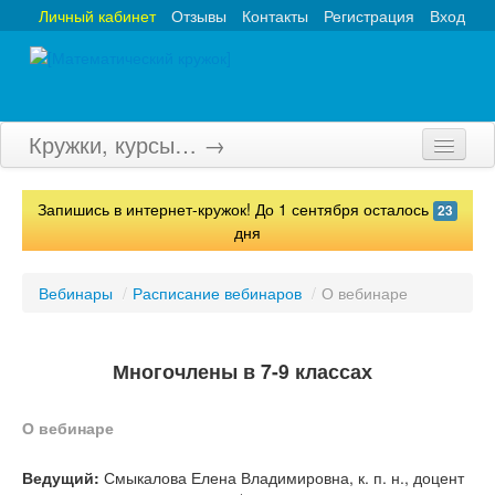
Личный кабинет
Отзывы
Контакты
Регистрация
Вход
Кружки, курсы… →
Главная
Запишись в интернет-кружок! До 1 сентября осталось
23
Кружки
дня
Курсы
Вебинары
/
Расписание вебинаров
/
О вебинаре
Олимпиады
Турниры
Многочлены в 7-9 классах
Конкурсы
О вебинаре
Вебинары
Ведущий:
Смыкалова Елена Владимировна, к. п. н., доцент