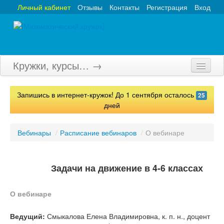
Личный кабинет
Отзывы
Контакты
Регистрация
Вход
Кружки, курсы… →
Главная
Запишись в интернет-кружок! До 1 сентября осталось
25
Кружки
дней
Курсы
Вебинары
/
Расписание вебинаров
/
О вебинаре
Олимпиады
Турниры
Задачи на движение в 4-6 классах
Конкурсы
О вебинаре
Вебинары
Ведущий:
Смыкалова Елена Владимировна, к. п. н., доцент