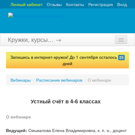
Личный кабинет
Отзывы
Контакты
Регистрация
Вход
Кружки, курсы… →
Главная
Запишись в интернет-кружок! До 1 сентября осталось
25
Кружки
дней
Курсы
Вебинары
/
Расписание вебинаров
/
О вебинаре
Олимпиады
Турниры
Устный счёт в 4-6 классах
Конкурсы
О вебинаре
Вебинары
Ведущий:
Смыкалова Елена Владимировна, к. п. н., доцент