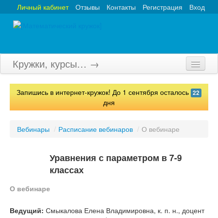
Личный кабинет
Отзывы
Контакты
Регистрация
Вход
Кружки, курсы… →
Главная
Запишись в интернет-кружок! До 1 сентября осталось
22
Кружки
дня
Курсы
Вебинары
/
Расписание вебинаров
/
О вебинаре
Олимпиады
Уравнения с параметром в 7-9
Турниры
классах
Конкурсы
О вебинаре
Вебинары
Ведущий:
Смыкалова Елена Владимировна, к. п. н., доцент