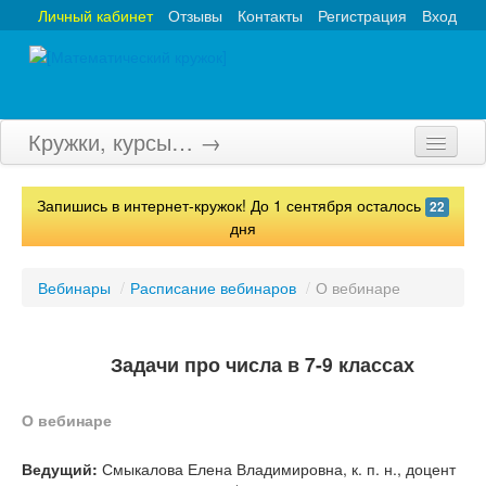
Личный кабинет
Отзывы
Контакты
Регистрация
Вход
Кружки, курсы… →
Главная
Запишись в интернет-кружок! До 1 сентября осталось
22
Кружки
дня
Курсы
Вебинары
/
Расписание вебинаров
/
О вебинаре
Олимпиады
Турниры
Задачи про числа в 7-9 классах
Конкурсы
О вебинаре
Вебинары
Ведущий:
Смыкалова Елена Владимировна, к. п. н., доцент