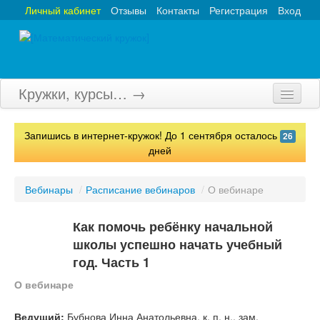
Личный кабинет
Отзывы
Контакты
Регистрация
Вход
Кружки, курсы… →
Главная
Запишись в интернет-кружок! До 1 сентября осталось
26
Кружки
дней
Курсы
Вебинары
/
Расписание вебинаров
/
О вебинаре
Олимпиады
Как помочь ребёнку начальной
Турниры
школы успешно начать учебный
год. Часть 1
Конкурсы
О вебинаре
Вебинары
Ведущий:
Бубнова Инна Анатольевна, к. п. н., зам.