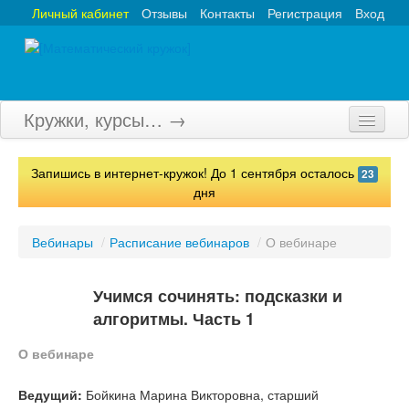
Личный кабинет
Отзывы
Контакты
Регистрация
Вход
Кружки, курсы… →
Главная
Запишись в интернет-кружок! До 1 сентября осталось
23
Кружки
дня
Курсы
Вебинары
/
Расписание вебинаров
/
О вебинаре
Олимпиады
Учимся сочинять: подсказки и
Турниры
алгоритмы. Часть 1
Конкурсы
О вебинаре
Вебинары
Ведущий:
Бойкина Марина Викторовна, старший