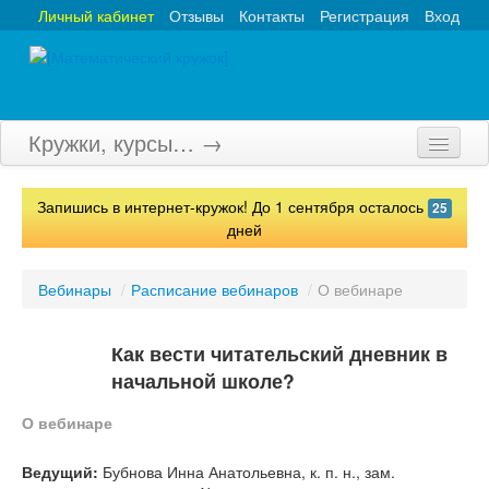
Личный кабинет
Отзывы
Контакты
Регистрация
Вход
Кружки, курсы… →
Главная
Запишись в интернет-кружок! До 1 сентября осталось
25
Кружки
дней
Курсы
Вебинары
/
Расписание вебинаров
/
О вебинаре
Олимпиады
Как вести читательский дневник в
Турниры
начальной школе?
Конкурсы
О вебинаре
Вебинары
Ведущий:
Бубнова Инна Анатольевна, к. п. н., зам.