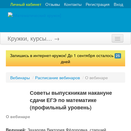
Личный кабинет
Отзывы
Контакты
Регистрация
Вход
Кружки, курсы… →
Главная
Запишись в интернет-кружок! До 1 сентября осталось
25
Кружки
дней
Курсы
Вебинары
/
Расписание вебинаров
/
О вебинаре
Олимпиады
Советы выпускникам накануне
Турниры
сдачи ЕГЭ по математике
(профильный уровень)
Конкурсы
О вебинаре
Вебинары
Ведущий:
Захарова Виктория Фёдоровна, старший