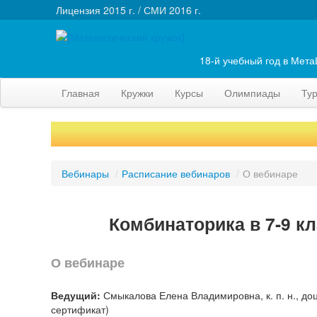
Лицензия 2015 г. / СМИ 2016 г.
18-й учебный год в Мет
Главная
Кружки
Курсы
Олимпиады
Ту
Вебинары
/
Расписание вебинаров
/
О вебинаре
Комбинаторика в 7-9 к
О вебинаре
Ведущий:
Смыкалова Елена Владимировна, к. п. н., до
сертификат)