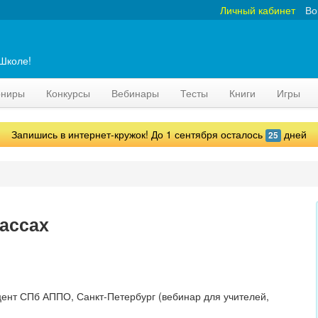
Личный кабинет
Во
аШколе!
рниры
Конкурсы
Вебинары
Тесты
Книги
Игры
Запишись в интернет-кружок! До 1 сентября осталось
дней
25
лассах
цент СПб АППО, Санкт-Петербург (вебинар для учителей,