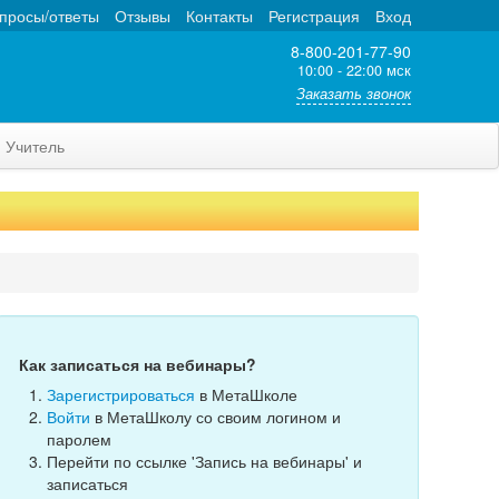
просы/ответы
Отзывы
Контакты
Регистрация
Вход
8-800-201-77-90
10:00 - 22:00 мск
Заказать звонок
Учитель
Как записаться на вебинары?
Зарегистрироваться
в МетаШколе
Войти
в МетаШколу со своим логином и
паролем
Перейти по ссылке 'Запись на вебинары' и
записаться