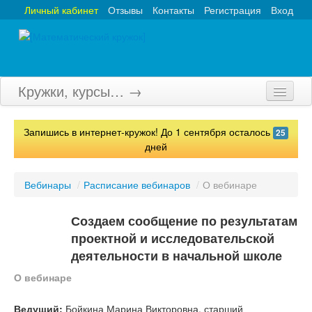
Личный кабинет
Отзывы
Контакты
Регистрация
Вход
Кружки, курсы… →
Главная
Запишись в интернет-кружок! До 1 сентября осталось
25
Кружки
дней
Курсы
Вебинары
/
Расписание вебинаров
/
О вебинаре
Олимпиады
Создаем сообщение по результатам
Турниры
проектной и исследовательской
деятельности в начальной школе
Конкурсы
О вебинаре
Вебинары
Ведущий:
Бойкина Марина Викторовна, старший