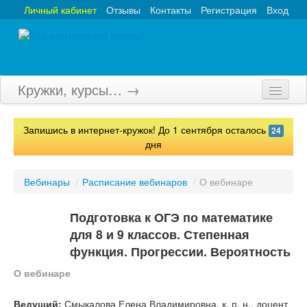
Личный кабинет
Отзывы
Контакты
Регистрация
Вход
Кружки, курсы… →
Главная
Запишись в интернет-кружок! До 1 сентября осталось
24
Кружки
дня
Курсы
Вебинары
/
Расписание вебинаров
/
О вебинаре
Олимпиады
Подготовка к ОГЭ по математике
Турниры
для 8 и 9 классов. Степенная
функция. Прогрессии. Вероятность
Конкурсы
О вебинаре
Вебинары
Ведущий:
Смыкалова Елена Владимировна, к. п. н., доцент