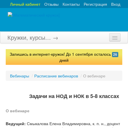
Личный кабинет
Отзывы
Контакты
Регистрация
Вход
Кружки, курсы… →
Главная
Запишись в интернет-кружок! До 1 сентября осталось
26
Кружки
дней
Курсы
Вебинары
/
Расписание вебинаров
/
О вебинаре
Олимпиады
Турниры
Задачи на НОД и НОК в 5-8 классах
Конкурсы
О вебинаре
Вебинары
Ведущий:
Смыкалова Елена Владимировна, к. п. н., доцент