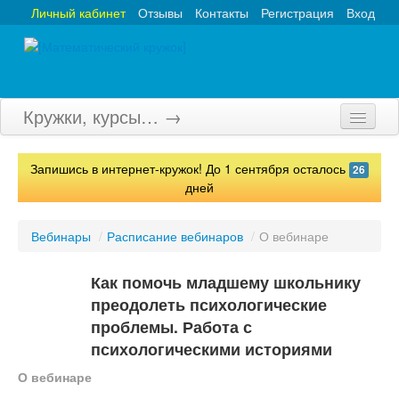
Личный кабинет
Отзывы
Контакты
Регистрация
Вход
Кружки, курсы… →
Главная
Запишись в интернет-кружок! До 1 сентября осталось
26
Кружки
дней
Курсы
Вебинары
/
Расписание вебинаров
/
О вебинаре
Олимпиады
Как помочь младшему школьнику
Турниры
преодолеть психологические
проблемы. Работа с
Конкурсы
психологическими историями
Вебинары
О вебинаре