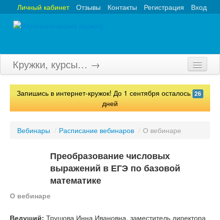
Личный кабинет
Отзывы
Контакты
Регистрация
Вход
Кружки, курсы… →
Главная
Запишись в интернет-кружок! До 1 сентября осталось
26
Кружки
дней
Курсы
Вебинары
/
Расписание вебинаров
/
О вебинаре
Олимпиады
Преобразование числовых
Турниры
выражений в ЕГЭ по базовой
математике
Конкурсы
О вебинаре
Вебинары
Ведущий:
Трушова Инна Ивановна, заместитель директора