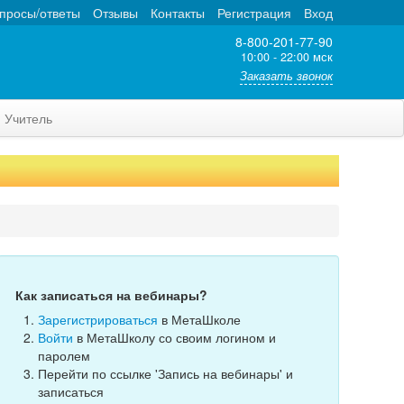
просы/ответы
Отзывы
Контакты
Регистрация
Вход
8-800-201-77-90
10:00 - 22:00 мск
Заказать звонок
Учитель
Как записаться на вебинары?
Зарегистрироваться
в МетаШколе
Войти
в МетаШколу со своим логином и
паролем
Перейти по ссылке 'Запись на вебинары' и
записаться