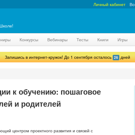
Личный кабинет
Во
аШколе!
рниры
Конкурсы
Вебинары
Тесты
Книги
Игры
Запишись в интернет-кружок! До 1 сентября осталось
дней
26
ии к обучению: пошаговое
лей и родителей
щий центром проектного развития и связей с