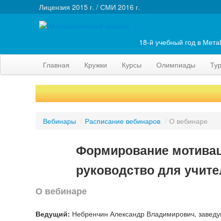
Лицензия 2015 г. / СМИ 2016 г.
18-й учебный год в Мет
Главная
Кружки
Курсы
Олимпиады
Ту
Вебинары
/
Расписание вебинаров
/
О вебинаре
Формирование мотивац
руководство для учите
О вебинаре
Ведущий:
Небренчин Александр Владимирович, заведую