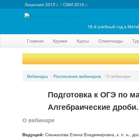
Лицензия 2015 г. / СМИ 2016 г.
18-й учебный год в Мет
Главная
Кружки
Курсы
Олимпиады
Ту
Вебинары
/
Расписание вебинаров
/
О вебинаре
Подготовка к ОГЭ по ма
Алгебраические дроби
О вебинаре
Ведущий:
Смыкалова Елена Владимировна, к. п. н., д