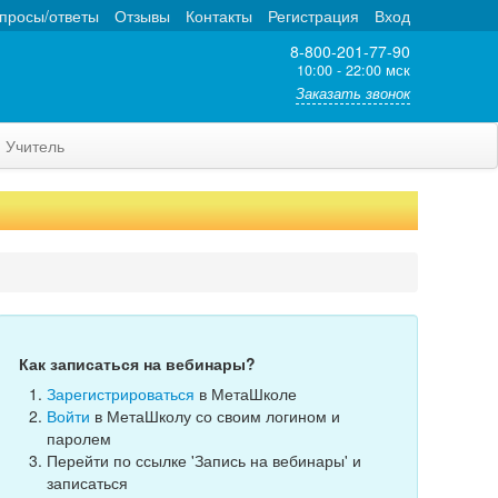
просы/ответы
Отзывы
Контакты
Регистрация
Вход
8-800-201-77-90
10:00 - 22:00 мск
Заказать звонок
Учитель
Как записаться на вебинары?
Зарегистрироваться
в МетаШколе
Войти
в МетаШколу со своим логином и
паролем
Перейти по ссылке 'Запись на вебинары' и
записаться