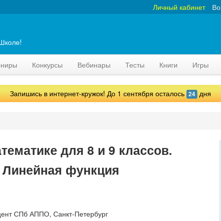
Личный кабинет
Во
аШколе!
рниры
Конкурсы
Вебинары
Тесты
Книги
Игры
Запишись в интернет-кружок! До 1 сентября осталось
дня
24
тематике для 8 и 9 классов.
. Линейная функция
оцент СПб АППО, Санкт-Петербург