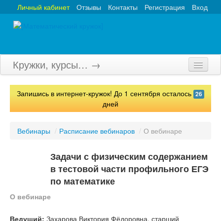
Личный кабинет
Отзывы
Контакты
Регистрация
Вход
Кружки, курсы… →
Главная
Запишись в интернет-кружок! До 1 сентября осталось
26
Кружки
дней
Курсы
Вебинары
/
Расписание вебинаров
/
О вебинаре
Олимпиады
Задачи с физическим содержанием
Турниры
в тестовой части профильного ЕГЭ
по математике
Конкурсы
О вебинаре
Вебинары
Ведущий:
Захарова Виктория Фёдоровна, старший