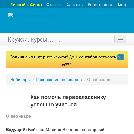
Личный кабинет
Отзывы
Контакты
Регистрация
Вход
Кружки, курсы… →
Главная
Запишись в интернет-кружок! До 1 сентября осталось
26
Кружки
дней
Курсы
Вебинары
/
Расписание вебинаров
/
О вебинаре
Олимпиады
Как помочь первокласснику
Турниры
успешно учиться
Конкурсы
О вебинаре
Вебинары
Ведущий:
Бойкина Марина Викторовна, старший