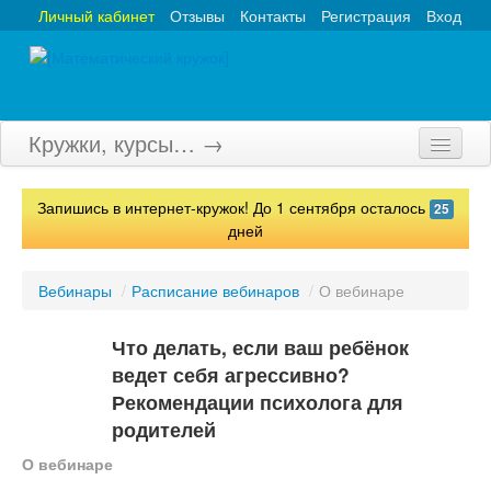
Личный кабинет
Отзывы
Контакты
Регистрация
Вход
Кружки, курсы… →
Главная
Запишись в интернет-кружок! До 1 сентября осталось
25
Кружки
дней
Курсы
Вебинары
/
Расписание вебинаров
/
О вебинаре
Олимпиады
Что делать, если ваш ребёнок
Турниры
ведет себя агрессивно?
Рекомендации психолога для
Конкурсы
родителей
Вебинары
О вебинаре