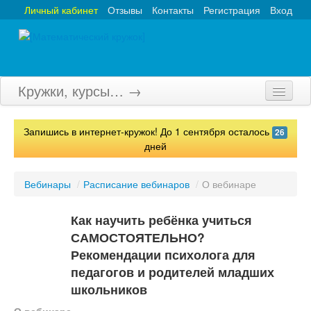
Личный кабинет
Отзывы
Контакты
Регистрация
Вход
Кружки, курсы… →
Главная
Запишись в интернет-кружок! До 1 сентября осталось
26
Кружки
дней
Курсы
Вебинары
/
Расписание вебинаров
/
О вебинаре
Олимпиады
Как научить ребёнка учиться
Турниры
САМОСТОЯТЕЛЬНО?
Рекомендации психолога для
Конкурсы
педагогов и родителей младших
Вебинары
школьников