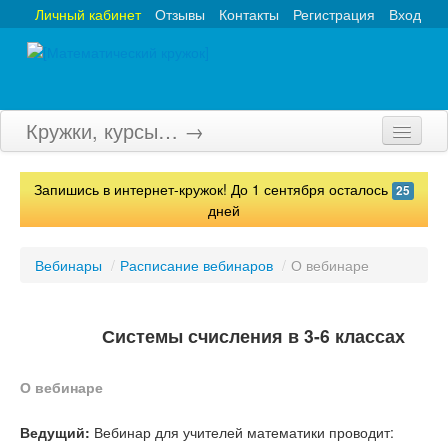
Личный кабинет
Отзывы
Контакты
Регистрация
Вход
Кружки, курсы… →
Главная
Запишись в интернет-кружок! До 1 сентября осталось
25
Кружки
дней
Курсы
Вебинары
/
Расписание вебинаров
/
О вебинаре
Олимпиады
Турниры
Системы счисления в 3-6 классах
Конкурсы
О вебинаре
Вебинары
Ведущий:
Вебинар для учителей математики проводит: