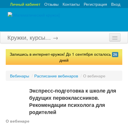
Личный кабинет
Отзывы
Контакты
Регистрация
Вход
Кружки, курсы… →
Главная
Запишись в интернет-кружок! До 1 сентября осталось
26
Кружки
дней
Курсы
Вебинары
/
Расписание вебинаров
/
О вебинаре
Олимпиады
Экспресс-подготовка к школе для
Турниры
будущих первоклассников.
Рекомендации психолога для
Конкурсы
родителей
Вебинары
О вебинаре