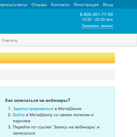
просы/ответы
Отзывы
Контакты
Регистрация
Вход
8-800-201-77-90
10:00 - 22:00 мск
Заказать звонок
Учитель
Как записаться на вебинары?
Зарегистрироваться
в МетаШколе
Войти
в МетаШколу со своим логином и
паролем
Перейти по ссылке 'Запись на вебинары' и
записаться