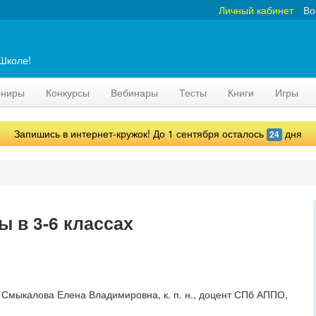
Личный кабинет
Во
аШколе!
рниры
Конкурсы
Вебинары
Тесты
Книги
Игры
Запишись в интернет-кружок! До 1 сентября осталось
дня
24
ы в 3-6 классах
Смыкалова Елена Владимировна, к. п. н., доцент СПб АППО,