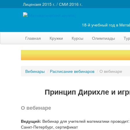
Лицензия 2015 г. / СМИ 2016 г.
18-й учебный год в Мет
Главная
Кружки
Курсы
Олимпиады
Ту
Вебинары
/
Расписание вебинаров
/
О вебинаре
Принцип Дирихле и игр
О вебинаре
Ведущий:
Вебинар для учителей математики проводит: 
Санкт-Петербург, сертификат